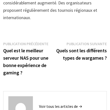
considérablement augmenté. Des organisateurs
proposent régulièrement des tournois régionaux et
internationaux.
Navigation
Publication
P
PUBLICATION PRÉCÉDENTE
PUBLICATION SUIVANTE
précédente :
s
Quel est le meilleur
Quels sont les différents
de
serveur NAS pour une
types de wargames ?
l’article
bonne expérience de
gaming ?
Voir tous les articles de →