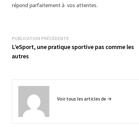
répond parfaitement à vos attentes.
Navigation
Publication
PUBLICATION PRÉCÉDENTE
précédente :
L’eSport, une pratique sportive pas comme les
de
autres
l’article
Voir tous les articles de →