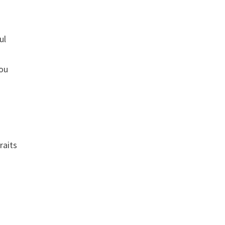
ul
 ou
raits