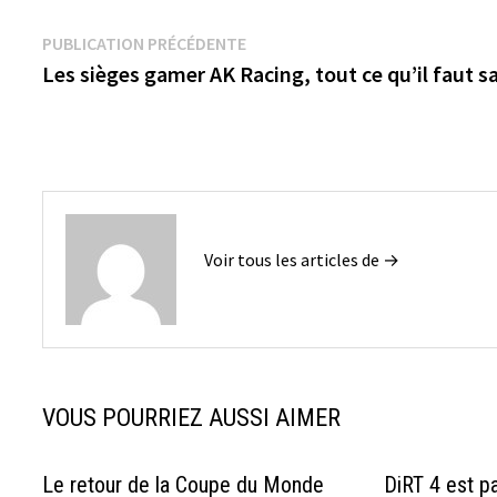
Navigation
Publication
PUBLICATION PRÉCÉDENTE
précédente :
Les sièges gamer AK Racing, tout ce qu’il faut s
de
l’article
Voir tous les articles de →
VOUS POURRIEZ AUSSI AIMER
Le retour de la Coupe du Monde
DiRT 4 est p