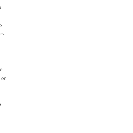
s
s
es.
de
s en
e