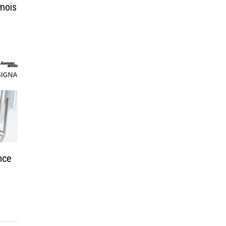
mois
nce