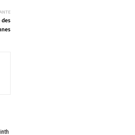
Publication
VANTE
suivante :
 des
nnes
inth