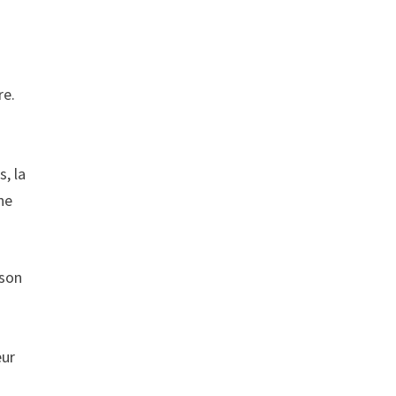
re.
, la
ne
 son
eur