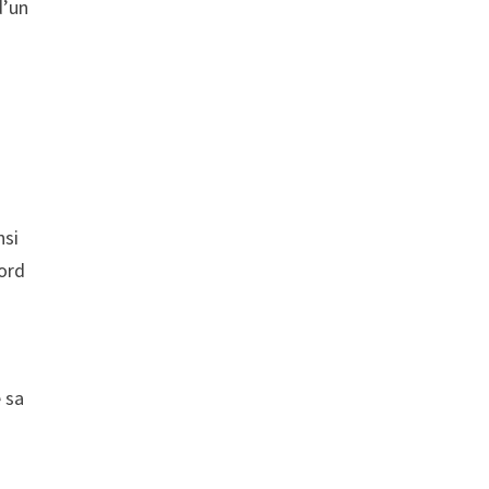
d’un
nsi
bord
 sa