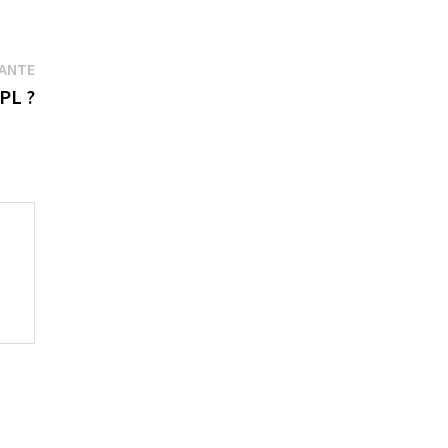
Publication
VANTE
suivante :
PL ?