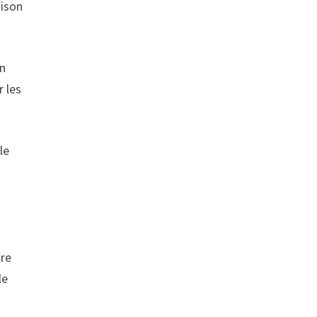
aison
un
r les
le
ure
le