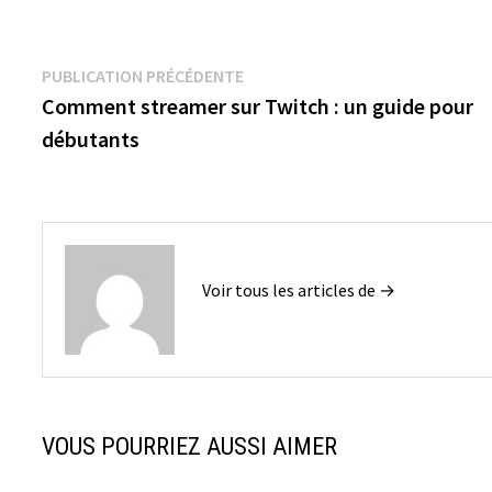
Navigation
Publication
PUBLICATION PRÉCÉDENTE
précédente :
Comment streamer sur Twitch : un guide pour
de
débutants
l’article
Voir tous les articles de →
VOUS POURRIEZ AUSSI AIMER