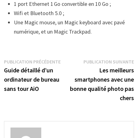
1 port Ethernet 1 Go convertible en 10 Go ;
Wifi et Bluetooth 5.0 ;
Une Magic mouse, un Magic keyboard avec pavé
numérique, et un Magic Trackpad.
Navigation
Publication
P
PUBLICATION PRÉCÉDENTE
PUBLICATION SUIVANTE
précédente :
s
Guide détaillé d’un
Les meilleurs
de
ordinateur de bureau
smartphones avec une
l’article
sans tour AiO
bonne qualité photo pas
chers